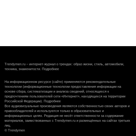
Trendymen.ru – интернет-журнал о трендах: образ жизни, стиль, автомобили,
техника, знаменитости.
Подробнее
На информационном ресурсе (сайте) применяются рекомендательные
технологии (информационные технологии предоставления информации на
основе сбора, систематизации и анализа сведений, относящихся к
предпочтениям пользователей сети «Интернет», находящихся на территории
Российской Федерации).
Подробнее
Все аудиовизуальные произведения являются собственностью своих авторов и
правообладателей и используются только в образовательных и
информационных целях. Редакция не несёт ответственности за содержание
материалов, заимствованных с Trendymen.ru и размещённых на сайтах третьих
лиц.
© Trendymen